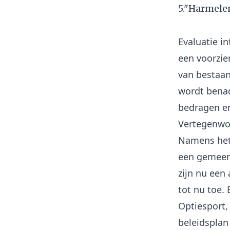
5."Harmelen
Evaluatie i
een voorzie
van bestaan
wordt benad
bedragen en
Vertegenwoo
Namens het
een gemeen
zijn nu een
tot nu toe.
Optiesport,
beleidsplan