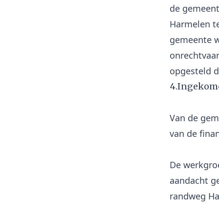
de gemeent
Harmelen te
gemeente wi
onrechtvaar
4.Ingekome
Van de geme
van de fina
De werkgroe
aandacht ge