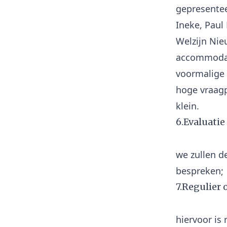
gepresentee
Ineke, Paul
Welzijn Nie
accommodati
voormalige 
hoge vraagp
6.Evaluati
we zullen d
7.Regulier
hiervoor is