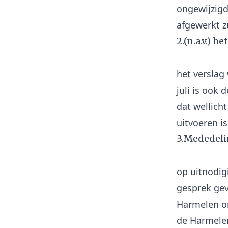
ongewijzigd
2.(n.a.v.) h
het verslag
juli is ook
dat wellich
3.Mededeli
op uitnodig
gesprek gev
Harmelen on
de Harmelen