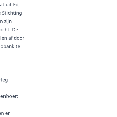
t uit Ed,
 Stichting
n zijn
ocht. De
len af door
bobank te
rleg
kenboer:
en er