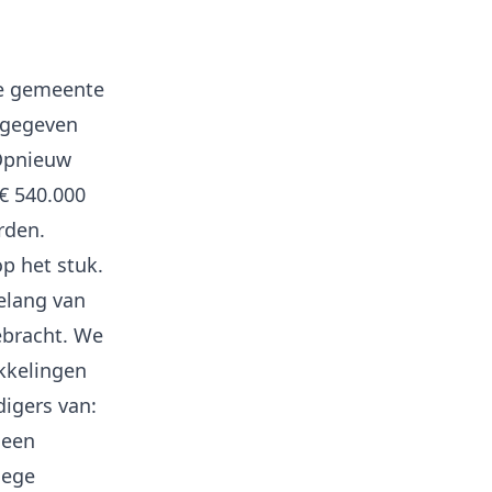
de gemeente
t gegeven
 Opnieuw
€ 540.000
rden.
p het stuk.
elang van
bracht. We
ikkelingen
igers van:
 een
lege