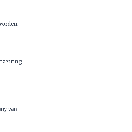
 worden
tzetting
uny van