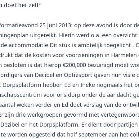
 doet het zelf"
nformatieavond 25 juni 2013: op deze avond is door 
ningenplan uitgereikt. Hierin werd o.a. een overzich
de accommodatie Dit stuk is ambtelijk toegelicht .
rukt dat de kosten voor voorzieningen in Harmelen 
 besloten is dat hierop €200,000 bezuinigd moet wo
rdigers van Decibel en Optiesport gaven hun visie o
 Dorpsplatform hebben Ed en Ineke nogmaals het b
schapscentrum voor ons dorp onder de aandacht ge
 aantal weken verder en Ed doet verslag van de ontw
 Er zijn drie werkgroepen gevormd met vertegenwoord
 Dezibel en het Dorpsplatform. Er dient door partijen
 te worden opgesteld dat half september aan het col