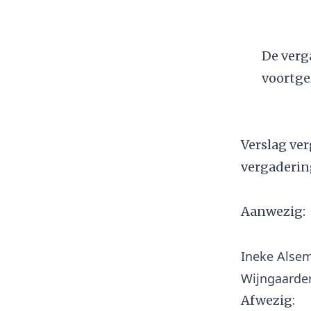
De verg
voortge
Verslag ve
vergadering
Aanwezig:
Ineke Alsem
Afwezig: