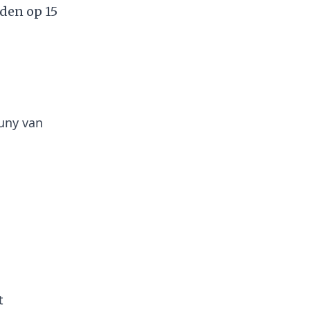
den op 15
euny van
t