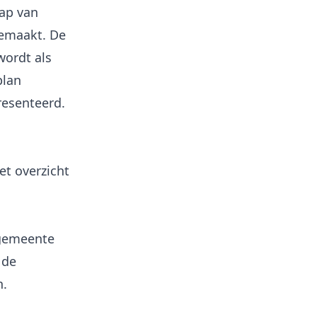
ap van
gemaakt. De
wordt als
plan
et overzicht
 gemeente
 de