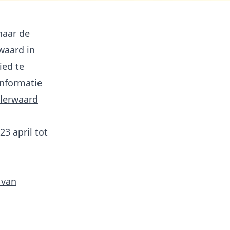
naar de
waard in
ied te
informatie
lerwaard
3 april tot
 van