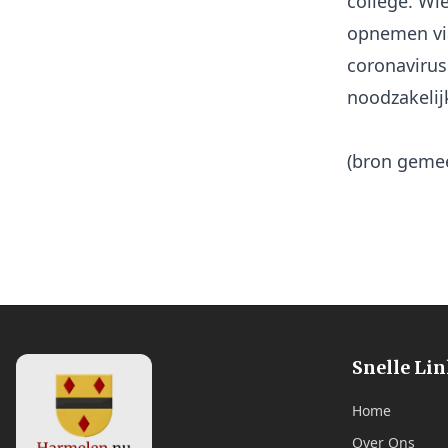
college. Wi
opnemen vi
coronavirus
noodzakelijk
(bron geme
Snelle Li
Home
Over Ons