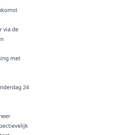
enkomst
 via de
en
ging met
onderdag 24
neer
ectievelijk