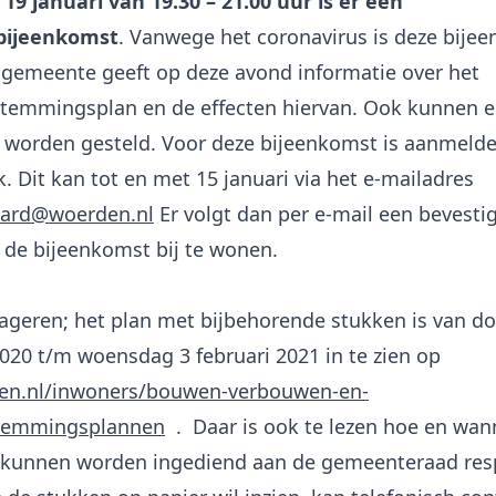
19 januari van 19.30 – 21.00 uur is er een
bijeenkomst
. Vanwege het coronavirus is deze bije
e gemeente geeft op deze avond informatie over het
emmingsplan en de effecten hiervan. Ook kunnen er
 worden gesteld. Voor deze bijeenkomst is aanmeld
. Dit kan tot en met 15 januari via het e-mailadres
ard@woerden.nl
Er volgt dan per e-mail een bevesti
 de bijeenkomst bij te wonen.
eageren; het plan met bijbehorende stukken is van d
20 t/m woensdag 3 februari 2021 in te zien op
n.nl/inwoners/bouwen-verbouwen-en-
temmingsplannen
. Daar is ook te lezen hoe en wan
 kunnen worden ingediend aan de gemeenteraad resp