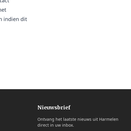
tact
het
 indien dit
Nieuwsbrief
Ontvang het laatste nieuws uit Harmelen
direct in uw inbox.