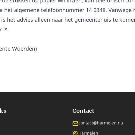
e de stukken op papier wil inzien, kan telefonisch con
a het algemene telefoonnummer 14 0348. Vanwege 
 is het advies alleen naar het gemeentehuis te komen
 is.
ente Woerden)
nks
Contact
contact@harmelen.nu
Harmelen