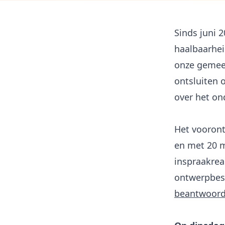
Sinds juni
haalbaarhei
onze gemeen
ontsluiten 
over het on
Het vooront
en met 20 m
inspraakreac
ontwerpbes
beantwoord