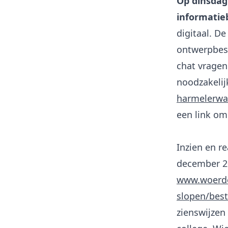
Op dinsdag 
informatie
digitaal. D
ontwerpbest
chat vragen
noodzakelijk
harmelerwa
een link om
Inzien en r
december 20
www.woerde
slopen/bes
zienswijzen