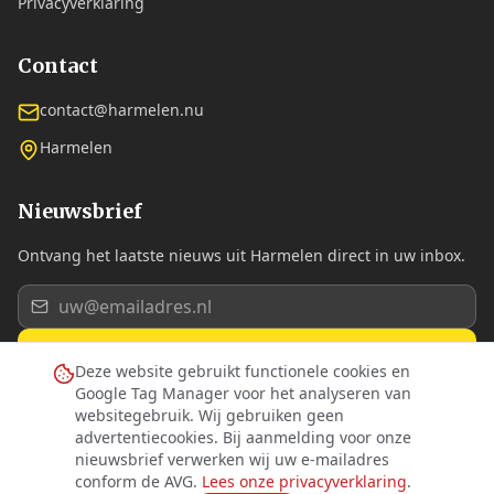
Privacyverklaring
Contact
contact@harmelen.nu
Harmelen
Nieuwsbrief
Ontvang het laatste nieuws uit Harmelen direct in uw inbox.
Aanmelden
Deze website gebruikt functionele cookies en
Google Tag Manager voor het analyseren van
Ik ga akkoord met de
privacyverklaring
.
websitegebruik. Wij gebruiken geen
advertentiecookies. Bij aanmelding voor onze
nieuwsbrief verwerken wij uw e-mailadres
conform de AVG.
Lees onze privacyverklaring
.
©
2026
Dorpsplatform Harmelen. Alle rechten voorbehouden.