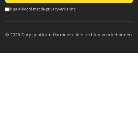
Ik ga akkoord met de
privacyverklaring
.
©
2026
Dorpsplatform Harmelen. Alle rechten voorbehouden.