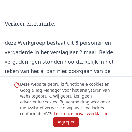
Verkeer en Ruimte:
deze Werkgroep bestaat uit 8 personen en
vergaderde in het verslagjaar 2 maal. Beide
vergaderingen stonden hoofdzakelijk in het
teken van het al dan niet doorgaan van de
Werkgroep.Onder de leden heerste onvrede over
Deze website gebruikt functionele cookies en
de wijze waarop de gemeente met de resultaten
Google Tag Manager voor het analyseren van
websitegebruik. Wij gebruiken geen
van de adviezen van de werkgroep omgaat en de
advertentiecookies. Bij aanmelding voor onze
nieuwsbrief verwerken wij uw e-mailadres
wijze waarop de werkgroep door de gemeente
conform de AVG.
Lees onze privacyverklaring
.
wordt betrokken in de planvoorbereiding en
Begrepen
advisering rond beleid en plannen. Om na te