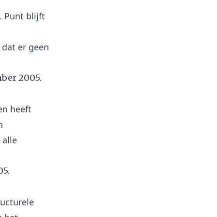
Punt blijft
 dat er geen
ber 2005.
en heeft
n
 alle
05.
ructurele