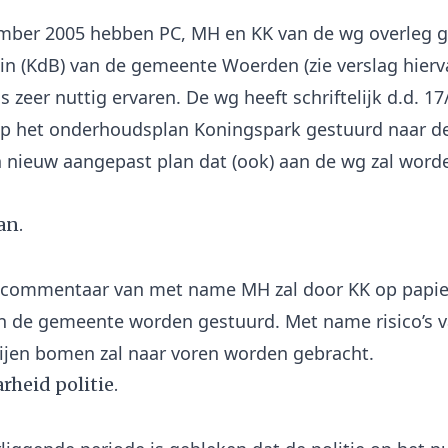
mber 2005 hebben PC, MH en KK van de wg overleg 
in (KdB) van de gemeente Woerden (zie verslag hierv
ls zeer nuttig ervaren. De wg heeft schriftelijk d.d. 1
op het onderhoudsplan Koningspark gestuurd naar d
 nieuw aangepast plan dat (ook) aan de wg zal word
an.
k commentaar van met name MH zal door KK op papi
n de gemeente worden gestuurd. Met name risico’s 
rheid politie.