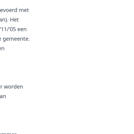
gevoerd met
an). Het
7/11/’05 een
e gemeente.
en
er worden
van