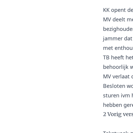
KK opent de
MV deelt me
bezighouden
jammer dat 
met enthou
TB heeft het
behoorlijk w
MV verlaat 
Besloten wo
sturen ivm h
2 Vorig ver