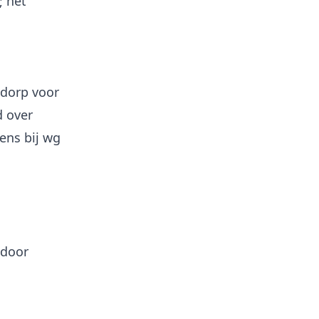
; het
 dorp voor
d over
ens bij wg
 door