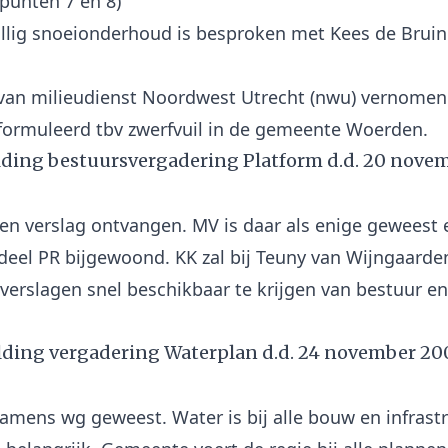
punten 7 en 8)
allig snoeionderhoud is besproken met Kees de Bruin. 
 van milieudienst Noordwest Utrecht (nwu) vernomen
ding bestuursvergadering Platform d.d. 20 novem
een verslag ontvangen. MV is daar als enige geweest 
 deel PR bijgewoond. KK zal bij Teuny van Wijngaarde
verslagen snel beschikbaar te krijgen van bestuur en
ding vergadering Waterplan d.d. 24 november 20
namens wg geweest. Water is bij alle bouw en infrast