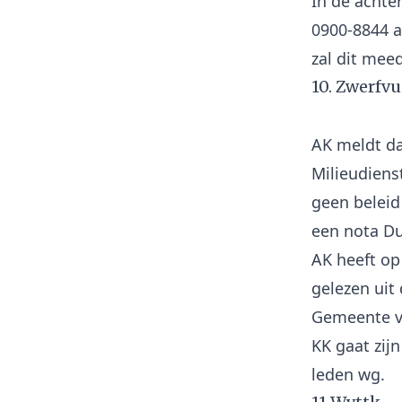
In de achte
0900-8844 a
10. Zwerfvui
AK meldt da
Milieudiens
geen beleid
een nota D
AK heeft op
gelezen uit
Gemeente v
KK gaat zij