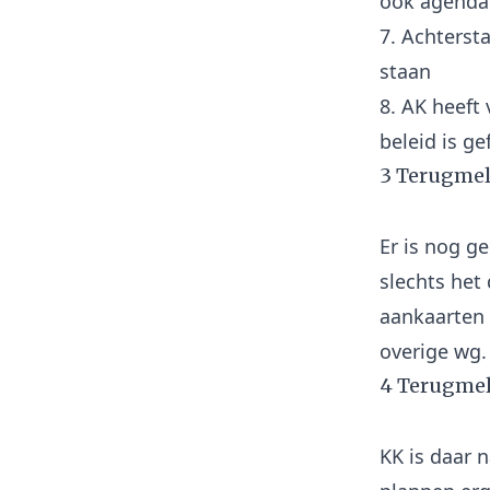
ook agenda
7. Achterst
staan
8. AK heeft
3 Terugmel
Er is nog g
slechts het
aankaarten 
4 Terugmel
KK is daar 