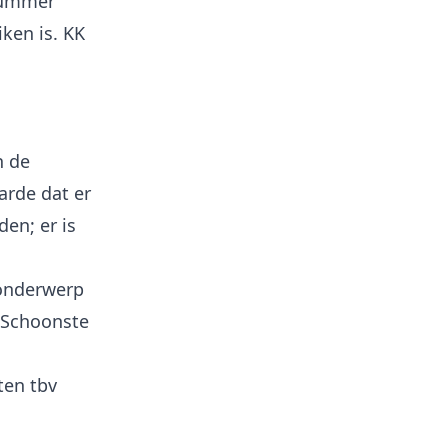
 nummer
iken is. KK
n de
arde dat er
en; er is
 onderwerp
‘Schoonste
ten tbv