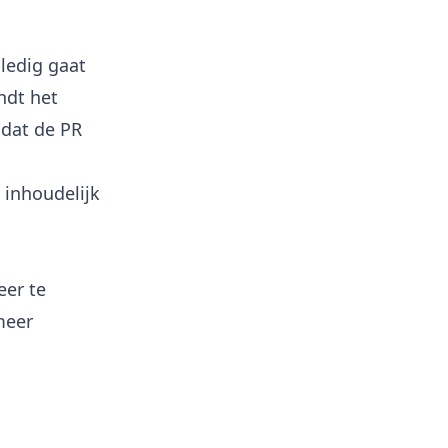
lledig gaat
ndt het
 dat de PR
e inhoudelijk
eer te
meer