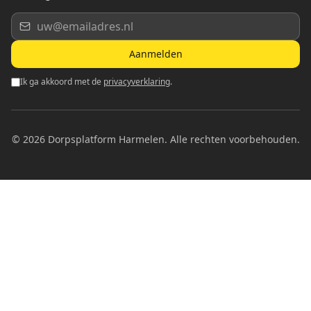
Aanmelden
Ik ga akkoord met de
privacyverklaring
.
©
2026
Dorpsplatform Harmelen. Alle rechten voorbehouden.