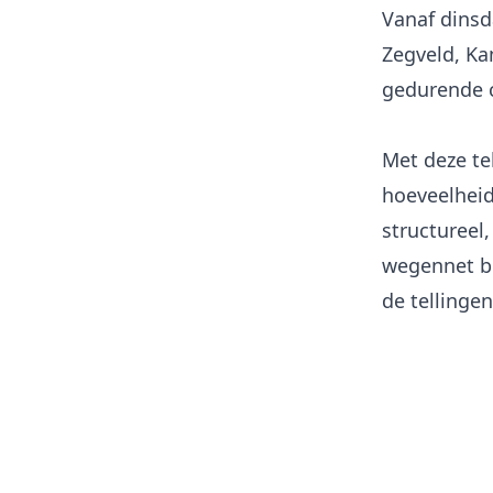
Vanaf dinsd
Zegveld, Ka
gedurende c
Met deze tel
hoeveelheid
structureel,
wegennet b
de tellingen