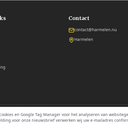
nks
Contact
contact@harmelen.nu
Harmelen
ing
 cookies en Google Tag Manager voor het analyseren van websitege
©
2026
Dorpsplatform Harmelen. Alle rechten voorbehouden.
elding voor onze nieuwsbrief verwerken wij uw e-mailadres confor