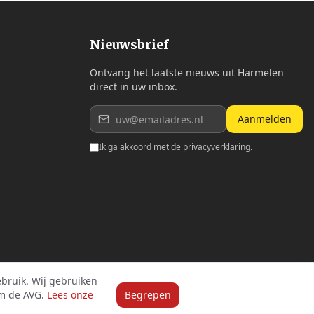
Nieuwsbrief
Ontvang het laatste nieuws uit Harmelen
direct in uw inbox.
Aanmelden
Ik ga akkoord met de
privacyverklaring
.
bruik. Wij gebruiken
m de AVG.
Lees onze
Begrepen