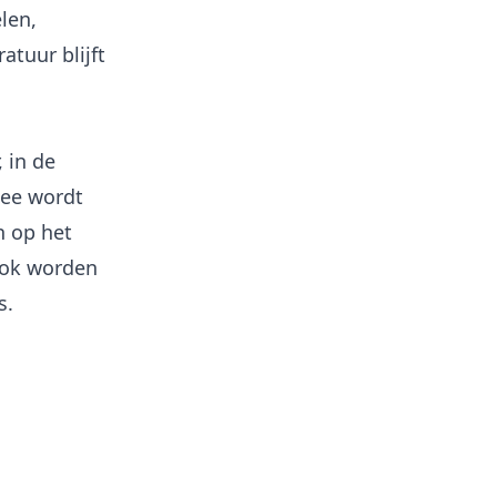
len,
tuur blijft
, in de
mee wordt
n op het
Ook worden
s.