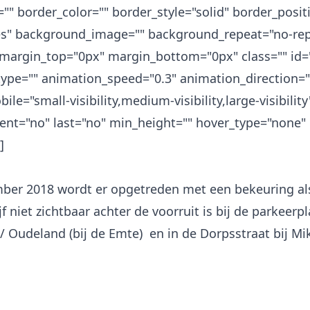
="" border_color="" border_style="solid" border_positi
es" background_image="" background_repeat="no-rep
margin_top="0px" margin_bottom="0px" class="" id=
ype="" animation_speed="0.3" animation_direction="l
le="small-visibility,medium-visibility,large-visibility
ent="no" last="no" min_height="" hover_type="none" l
]
ber 2018 wordt er opgetreden met een bekeuring al
f niet zichtbaar achter de voorruit is bij de parkeer
/ Oudeland (bij de Emte) en in de Dorpsstraat bij Mi