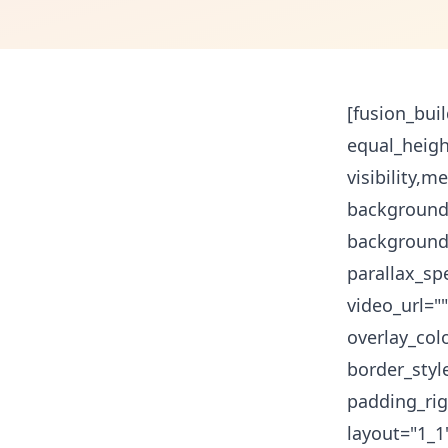
[fusion_bui
equal_heig
visibility,m
background
background
parallax_sp
video_url="
overlay_col
border_styl
padding_rig
layout="1_1