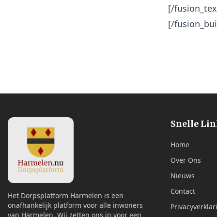
[/fusion_te
[/fusion_bu
Snelle Li
Home
Over Ons
Nieuws
Contact
Het Dorpsplatform Harmelen is een
onafhankelijk platform voor alle inwoners
Privacyverklar
van Harmelen. Wij zetten ons in voor een