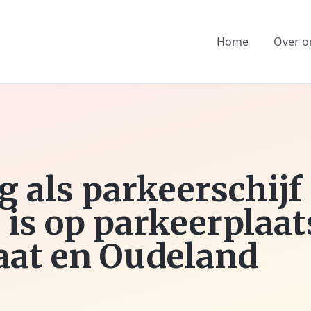
Home
Over o
 als parkeerschijf 
 is op parkeerplaa
aat en Oudeland