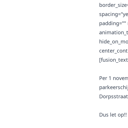
border_size
spacing="y
padding="" 
animation_t
hide_on_mobi
center_cont
[fusion_text
Per 1 novem
parkeerschij
Dorpsstraat
Dus let op!!