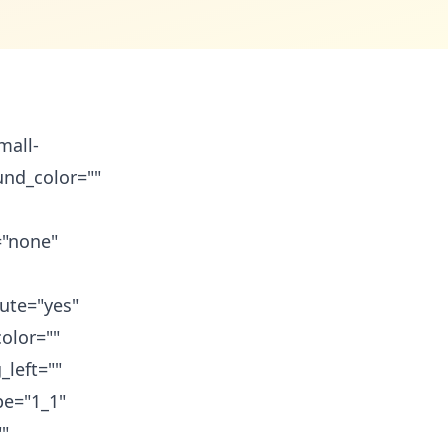
mall-
ound_color=""
="none"
mute="yes"
olor=""
_left=""
pe="1_1"
""