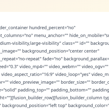
lder_container hundred_percent="no"
ht_columns="no" menu_anchor="" hide_on_mobile="s
edium-visibility,large-visibility" class="" id="" backgr
_image="" background_position="center center"
_repeat="no-repeat" fade="no" background_parallax
eed="0.3" video_mp4="" video_webm="" video_ogv=""
" video_aspect_ratio="16:9" video_loop="yes" video_
or="" video_preview_image="" border_size="" border_c
e="solid" padding_top="" padding_bottom="" padding
ht=""][fusion_builder_row][fusion_builder_column ty
" background_position="left top" background_color=