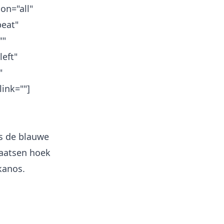
on="all"
eat"
""
eft"
"
ink=""]
s de blauwe
plaatsen hoek
kanos.