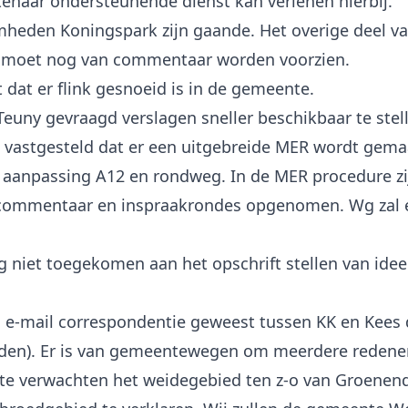
enaar ondersteunende dienst kan verlenen hierbij.
heden Koningspark zijn gaande. Het overige deel va
moet nog van commentaar worden voorzien.
 dat er flink gesnoeid is in de gemeente.
 Teuny gevraagd verslagen sneller beschikbaar te stel
t vastgesteld dat er een uitgebreide MER wordt gema
 aanpassing A12 en rondweg. In de MER procedure zi
commentaar en inspraakrondes opgenomen. Wg zal e.
og niet toegekomen aan het opschrift stellen van ide
en e-mail correspondentie geweest tussen KK en Kees 
den). Er is van gemeentewegen om meerdere redene
te verwachten het weidegebied ten z-o van Groenend