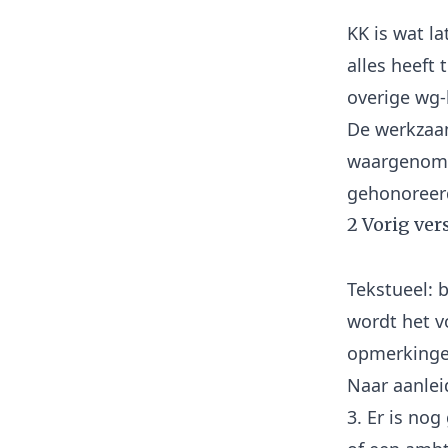
KK is wat l
alles heeft 
overige wg-
De werkzaa
waargenomen
2 Vorig ver
Tekstueel: 
wordt het v
opmerking
Naar aanlei
3. Er is no