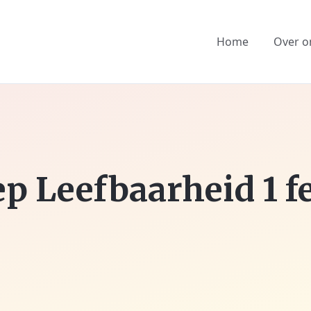
Home
Over o
p Leefbaarheid 1 f