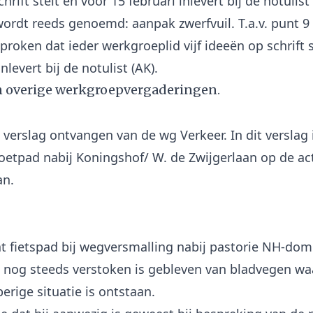
hrift stelt en vóór 15 februari inlevert bij de notulist
ordt reeds genoemd: aanpak zwerfvuil. T.a.v. punt 9 ‘
proken dat ieder werkgroeplid vijf ideeën op schrift s
n overige werkgroepvergaderingen.
s verslag ontvangen van de wg Verkeer. In dit verslag 
voetpad nabij Koningshof/ W. de Zwijgerlaan op de act
t fietspad bij wegversmalling nabij pastorie NH-dom
 nog steeds verstoken is gebleven van bladvegen wa
erige situatie is ontstaan.