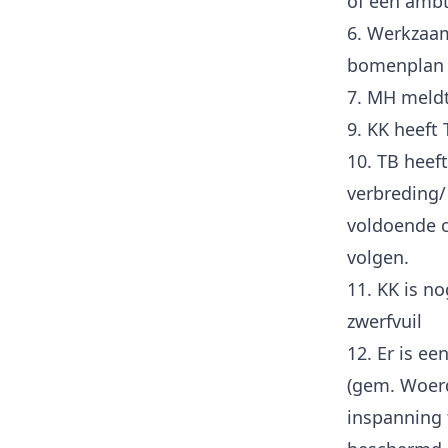
of een ambt
6. Werkzaam
bomenplan 
7. MH meldt
9. KK heeft
10. TB heef
verbreding/
voldoende 
volgen.
11. KK is n
zwerfvuil
12. Er is e
(gem. Woer
inspanning 