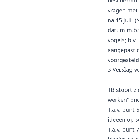
beschermd b
vragen met 
na 15 juli. 
datum m.b.t
vogels; b.v.
aangepast d
3 Verslag v
TB stoort zi
werken” ond
T.a.v. punt
ideeën op sc
T.a.v. punt