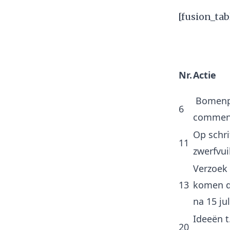
[fusion_tab
Nr.
Actie
Bomenpl
6
commen
Op schri
11
zwerfvui
Verzoek
13
komen d
na 15 ju
Ideeën t
20