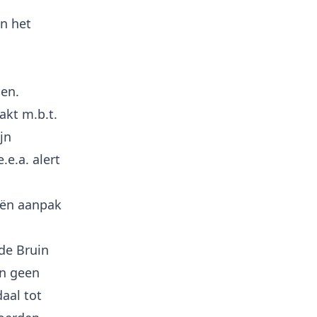
n het
len.
akt m.b.t.
jn
e.a. alert
eën aanpak
de Bruin
n geen
aal tot