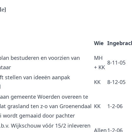
le]
Wie
Ingebrac
an bestuderen en voorzien van
MH
8-11-05
taar
+ KK
ft stellen van ideeën aanpak
KK
8-12-05
l
 aan gemeente Woerden overeen te
at grasland ten z-o van Groenendaal
KK
1-2-06
li wordt gemaaid door pachter
.b.v. Wijkschouw vóór 15/2 inleveren
Allen
1-2-06