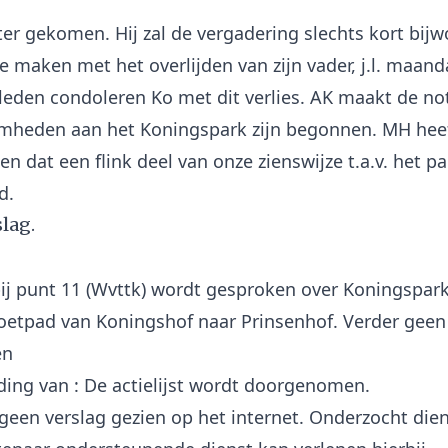
ater gekomen. Hij zal de vergadering slechts kort bijw
te maken met het overlijden van zijn vader, j.l. maan
leden condoleren Ko met dit verlies. AK maakt de no
mheden aan het Koningspark zijn begonnen. MH hee
 dat een flink deel van onze zienswijze t.a.v. het p
slag.
bij punt 11 (Wvttk) wordt gesproken over Koningspar
oetpad van Koningshof naar Prinsenhof. Verder geen
en
ding van : De actielijst wordt doorgenomen.
g geen verslag gezien op het internet. Onderzocht die