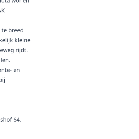
 nota wonen
AK
 te breed
elijk kleine
eweg rijdt.
len.
ente- en
ij