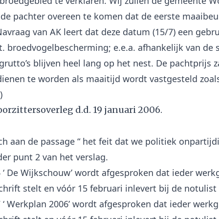
roedgebied te verklaren. Wij zullen de gemeente 
de pachter overeen te komen dat de eerste maaibeur
(Navraag van AK leert dat deze datum (15/7) een gebru
. broedvogelbescherming; e.e.a. afhankelijk van de 
 grutto’s blijven heel lang op het nest. De pachtprijs z
ienen te worden als maaitijd wordt vastgesteld zoal
oorzittersoverleg d.d. 19 januari 2006.
ch aan de passage “ het feit dat we politiek onpartijd
er punt 2 van het verslag.
 6 ‘ De Wijkschouw’ wordt afgesproken dat ieder werkg
hrift stelt en vóór 15 februari inlevert bij de notulist 
 7 ‘ Werkplan 2006’ wordt afgesproken dat ieder werkg