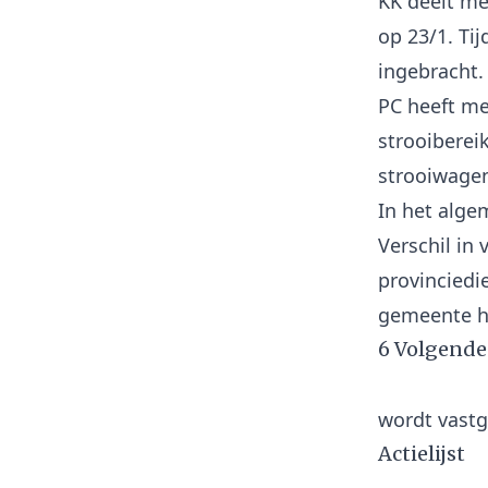
KK deelt me
op 23/1. Ti
ingebracht.
PC heeft me
strooiberei
strooiwagen
In het algem
Verschil in
provinciedi
6 Volgende
Actielijst