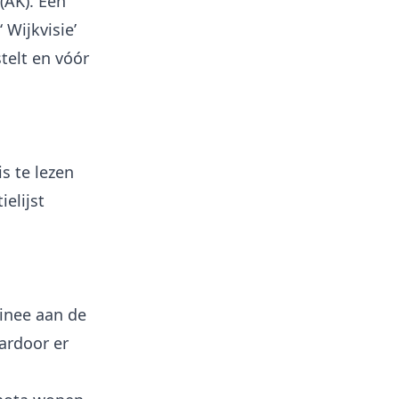
 (AK). Eén
 Wijkvisie’
telt en vóór
is te lezen
ielijst
inee aan de
ardoor er