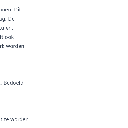
onen. Dit
dag. De
tulen.
ft ook
ark worden
k. Bedoeld
nt te worden