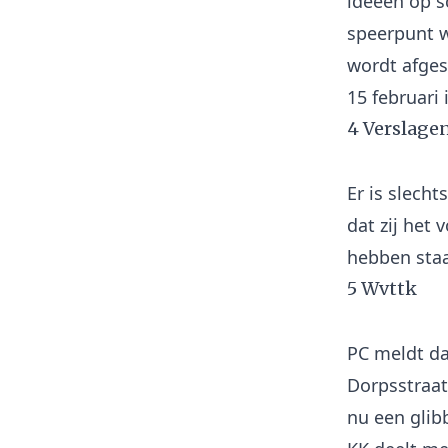
ideeën op sc
speerpunt w
wordt afges
4 Verslage
Er is slecht
dat zij het 
5 Wvttk
PC meldt da
Dorpsstraat
nu een glibb