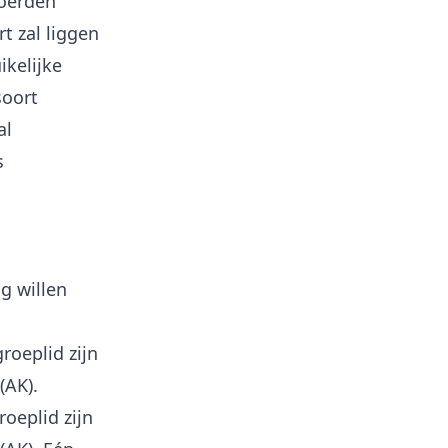
Woerden
t zal liggen
ikelijke
soort
al
s
ig willen
roeplid zijn
(AK).
roeplid zijn