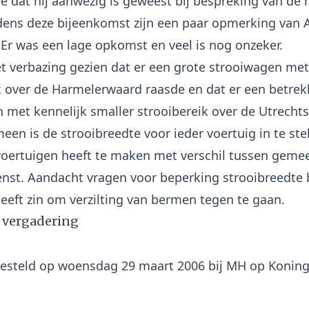
e dat hij aanwezig is geweest bij bespreking van de
jdens deze bijeenkomst zijn een paar opmerking van 
 Er was een lage opkomst en veel is nog onzeker.
t verbazing gezien dat er een grote strooiwagen met
k over de Harmelerwaard raasde en dat er een betrekk
 met kennelijk smaller strooibereik over de Utrechts
een is de strooibreedte voor ieder voertuig in te stel
 voertuigen heeft te maken met verschil tussen geme
enst. Aandacht vragen voor beperking strooibreedte b
 vergadering