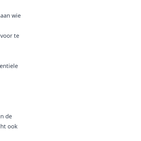
 aan wie
 voor te
entiele
an de
cht ook