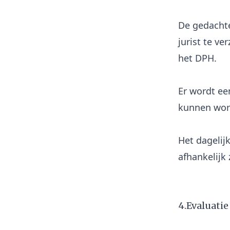
De gedachte
jurist te v
het DPH.
Er wordt ee
kunnen wor
Het dagelij
afhankelijk 
4.Evaluati