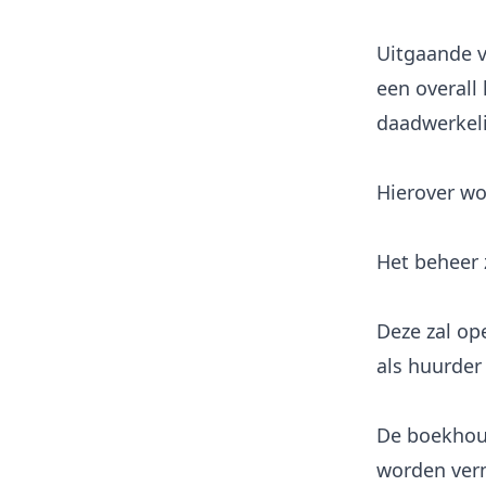
Uitgaande v
een overall
daadwerkeli
Het beheer 
Deze zal op
als huurder
De boekhoud
worden ver