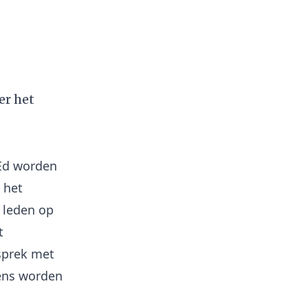
er het
 Ed worden
 het
 leden op
t
sprek met
eens worden