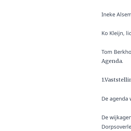
Ineke Alsem,
Ko Kleijn, li
Agenda.
1.Vaststel
De agenda w
De wijkagen
Dorpsoverle