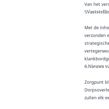
5.Vaststel
Met de inho
verzonden e
strategisch
vertegenwoo
6.Nieuws v
Zorgpunt bl
Dorpsoverle
zullen elk 