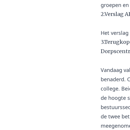
2.Verslag A
3.Terugkop
Dorpscent
Vandaag val
benaderd. C
college. Be
de hoogte s
bestuurssec
de twee bet
meegenomen