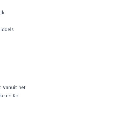
jk.
middels
. Vanuit het
eke en Ko