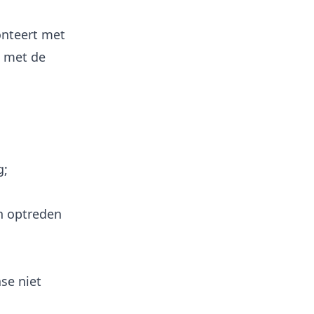
onteert met
n met de
g;
n optreden
se niet