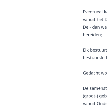
Eventueel k
vanuit het 
De - dan we
bereiden;
Elk bestuurs
bestuursled
Gedacht wor
De samenste
(groot-) geb
vanuit Ond