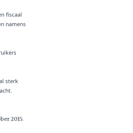
n fiscaal
men namens
ruikers
l sterk
acht.
ber 2015.