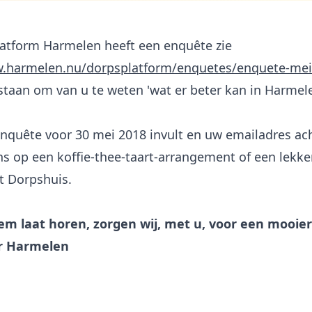
atform Harmelen heeft een enquête zie
w.harmelen.nu/dorpsplatform/enquetes/enquete-mei
staan om van u te weten 'wat er beter kan in Harmele
enquête voor 30 mei 2018 invult en uw emailadres ach
s op een koffie-thee-taart-arrangement of een lekke
et Dorpshuis.
em laat horen, zorgen wij, met u, voor een mooie
r Harmelen