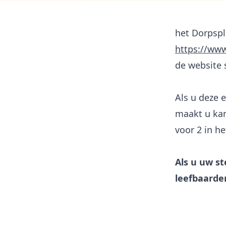
het Dorpspl
https://ww
de website 
Als u deze 
maakt u kan
voor 2 in h
Als u uw st
leefbaarde