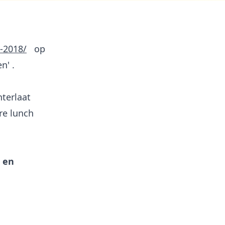
-2018/
op
n' .
terlaat
re lunch
r en