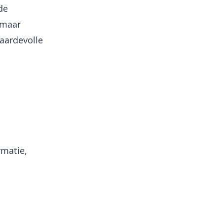
de
 maar
Waardevolle
rmatie,