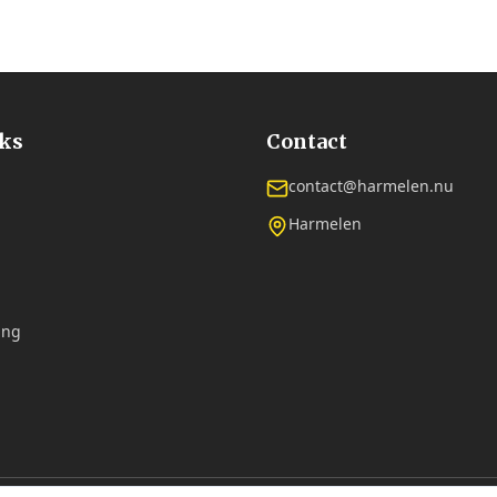
nks
Contact
contact@harmelen.nu
Harmelen
ing