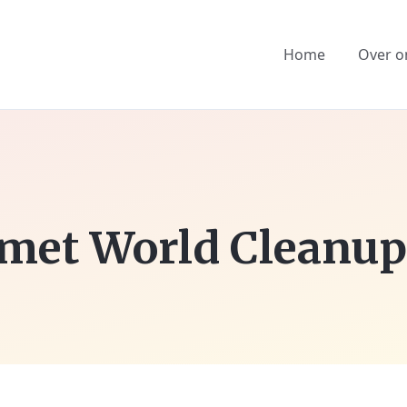
Home
Over o
met World Cleanup