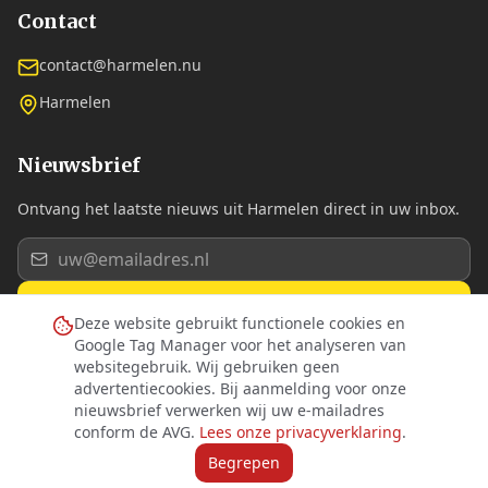
Contact
contact@harmelen.nu
Harmelen
Nieuwsbrief
Ontvang het laatste nieuws uit Harmelen direct in uw inbox.
Aanmelden
Deze website gebruikt functionele cookies en
Google Tag Manager voor het analyseren van
Ik ga akkoord met de
privacyverklaring
.
websitegebruik. Wij gebruiken geen
advertentiecookies. Bij aanmelding voor onze
nieuwsbrief verwerken wij uw e-mailadres
conform de AVG.
Lees onze privacyverklaring
.
©
2026
Dorpsplatform Harmelen. Alle rechten voorbehouden.
Begrepen