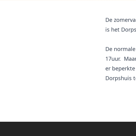
De zomervak
is het Dorp
De normale 
17uur. Maar
er beperkte
Dorpshuis t