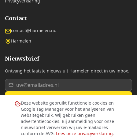
Privacyverklaring
Contact
contact@harmelen.nu
Harmelen
Nieuwsbrief
Ontvang het laatste nieuws uit Harmelen direct in uw inbox.
Aanmelden
Deze website gebruikt functionele cookies en
Google Tag Manager voor het analyseren van
Ik ga akkoord met de
privacyverklaring
.
websitegebruik. Wij gebruiken geen
advertentiecookies. Bij aanmelding voor onze
nieuwsbrief verwerken wij uw e-mailadres
conform de AVG.
Lees onze privacyverklaring
.
©
2026
Dorpsplatform Harmelen. Alle rechten voorbehouden.