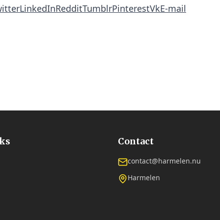
itter
LinkedIn
Reddit
Tumblr
Pinterest
Vk
E-mail
nks
Contact
contact@harmelen.nu
Harmelen