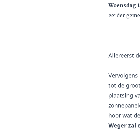
Woensdag 14
eerder gemel
Allereerst 
Vervolgens 
tot de groo
plaatsing v
zonnepanele
hoor wat de
Weger zal 