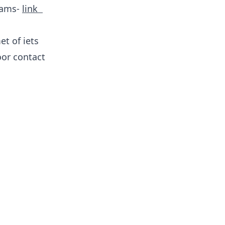
eams-
link
et of iets
oor contact