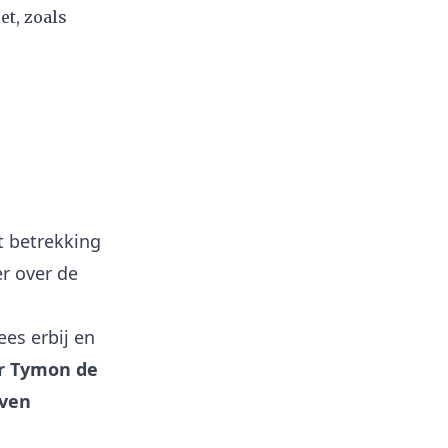
et, zoals
t betrekking
er over de
es erbij en
r Tymon de
even