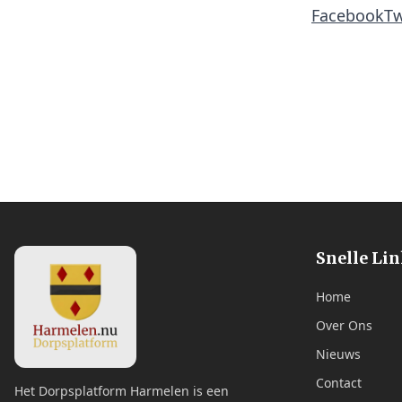
Facebook
Tw
Snelle Li
Home
Over Ons
Nieuws
Contact
Het Dorpsplatform Harmelen is een