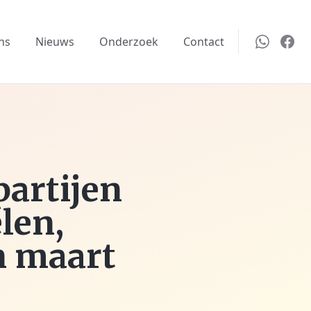
ns
Nieuws
Onderzoek
Contact
partijen
len,
n maart