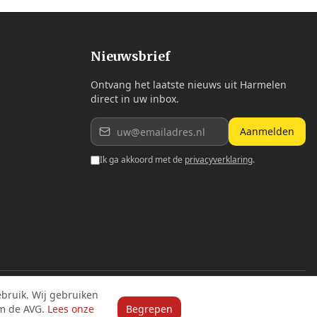
Nieuwsbrief
Ontvang het laatste nieuws uit Harmelen
direct in uw inbox.
Aanmelden
Ik ga akkoord met de
privacyverklaring
.
bruik. Wij gebruiken
m de AVG.
Lees onze
Begrepen