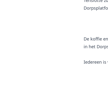
Tenslotte z
Dorpsplatf
De koffie e
in het Dorp
Iedereen is