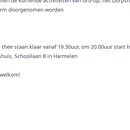
ullen de komende activiteiten van Gro-up, het Dorpsh
orm doorgenomen worden
n thee staan klaar vanaf 19.30uur, om 20.00uur start 
shuis, Schoollaan 8 in Harmelen
 welkom!