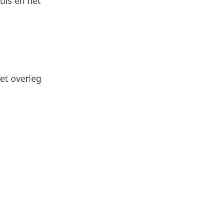
uis en het
het overleg