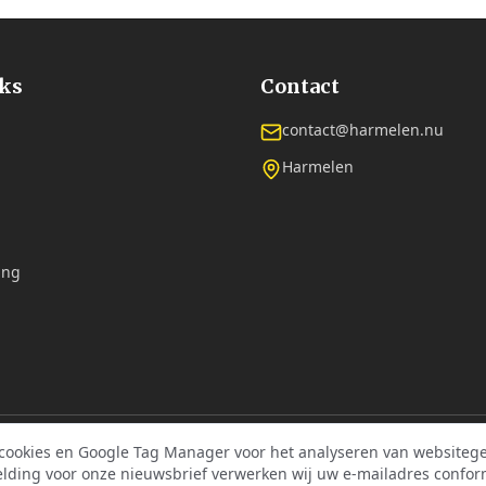
nks
Contact
contact@harmelen.nu
Harmelen
ing
 cookies en Google Tag Manager voor het analyseren van websitege
©
2026
Dorpsplatform Harmelen. Alle rechten voorbehouden.
elding voor onze nieuwsbrief verwerken wij uw e-mailadres confor