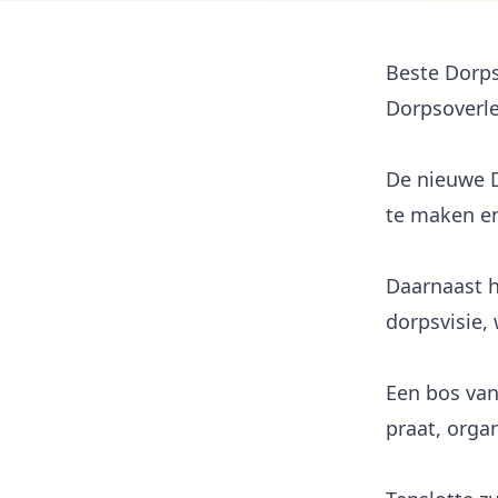
Beste Dorp
Dorpsoverle
De nieuwe D
te maken en
Daarnaast h
dorpsvisie,
Een bos van
praat, orga