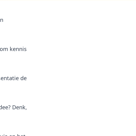
en
 om kennis
entatie de
dee? Denk,