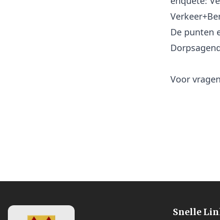
enquete: Ve
Verkeer+Ber
De punten 
Dorpsagend
Voor vrage
Snelle Li