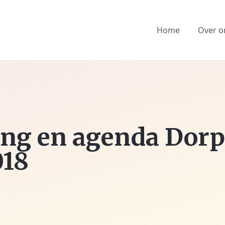
Home
Over o
ing en agenda Dorp
018