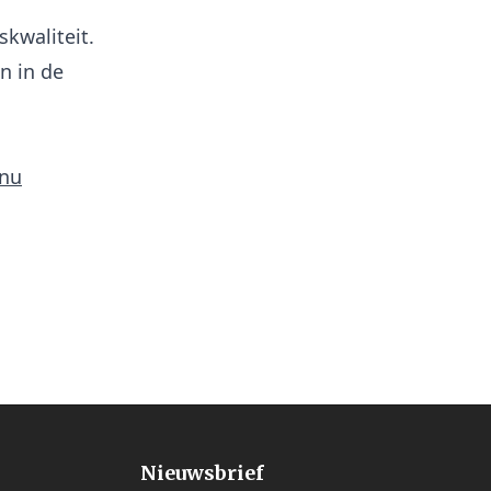
kwaliteit.
n in de
.nu
Nieuwsbrief