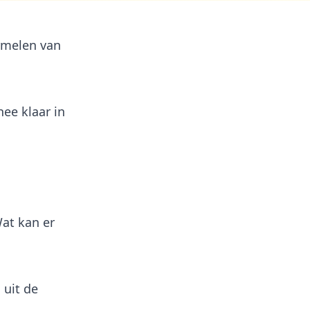
rmelen van
hee klaar in
Wat kan er
 uit de