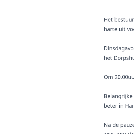
Het bestuur
harte uit v
Dinsdagavon
het Dorpshu
Om 20.00uu
Belangrijke
beter in Ha
Na de pauze